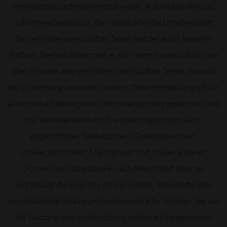
verlinkenden Seiten erkennbar waren. Auf die aktuelle und
zukünftige Gestaltung, die Inhalte oder die Urheberschaft
der verlinkten/verknüpften Seiten hat der Autor keinerlei
Einfluss. Deshalb distanziert er sich hiermit ausdrücklich von
allen Inhalten aller verlinkten /verknüpften Seiten, die nach
der Linksetzung verändert wurden. Diese Feststellung gilt für
alle innerhalb des eigenen Internetangebotes gesetzten Links
und Verweise sowie für Fremdeinträge in vom Autor
eingerichteten Gästebüchern, Diskussionsforen,
Linkverzeichnissen, Mailinglisten und in allen anderen
Formen von Datenbanken, auf deren Inhalt externe
Schreibzugriffe möglich sind. Für illegale, fehlerhafte oder
unvollständige Inhalte und insbesondere für Schäden, die aus
der Nutzung oder Nichtnutzung solcherart dargebotener